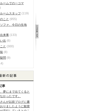
ルームでの一コマ
)
ルームスタッフ
(119)
のこと
(955)
ソファ、今日の生地
出来事
(133)
い出
(6)
こと
(300)
味
(8)
疑問
(9)
14)
記事
、夢にまで出てくると
なかったです。
さんが以前ブログに書
おりましたように観賞
が流行しているとのこ