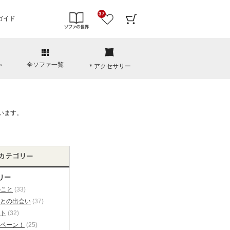
37
ガイド
全ソファ一覧
ァ
＊アクセサリー
リー
のこと
(33)
との出会い
(37)
ト
(32)
ペーン！
(25)