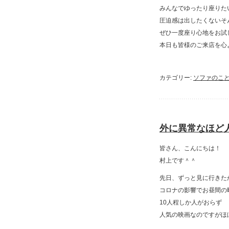
みんなでゆったり座りた
圧迫感は出したくないそ
ぜひ一度座り心地をお試
本日も皆様のご来店を心
カテゴリー:
ソファのこ
外に異常なほど
皆さん、こんにちは！
村上です＾＾
先日、ずっと見に行きた
コロナの影響でお昼間の
10人程しか人がおらず
人気の映画なのですがほ