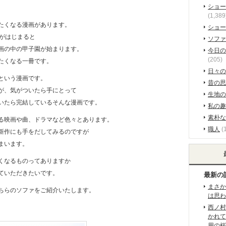
ショー
(1,389
たくなる漫画があります。
ショー
園がはじまると
ソファ
画の中の甲子園が始まります。
今日の
(205)
たくなる一冊です。
日々の
Kという漫画です。
昔の思
が、気がついたら手にとって
生地の
いたら完結しているそんな漫画です。
私の趣
素朴な
る映画や曲、ドラマなど色々とあります。
職人
(
新作にも手をだしてみるのですが
まいます。
くなるものってありますか
ていただきたいです。
最新の
まさか
ちらのソファをご紹介いたします。
は思わ
西ノ村
かれて
用の桜