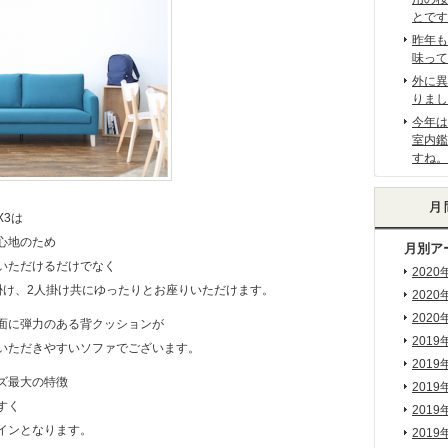
とです
昨年も
味って
外に異
りまし
今年は
室内鑑
すね。
X3は
心地のため
月別ア
いただけるだけでなく
2020
掛け、2人掛け共にゆったりとお座りいただけます。
2020
2020
面に弾力のある背クッションが
2019
いただきやすいソファでございます。
2019
ーズ最大の特徴
2019
すく
2019
インとなります。
2019