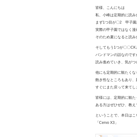
皆様、こんにちは
私、小峰は定期的に読み
まず1つ目が〇2 甲子
実際の甲子園ではなく漫
そのため夏になると読み
そしてもう1つが〇〇C
バンドマンの話なのです
読み進めていき、気がつ
他にも定期的に観たくな
飽き性なところもあり、
すぐにまた戻って来てし
皆様には、定期的に観た
ある方はぜひぜひ、教え
ということで、本日はこ
「Cervo X3」