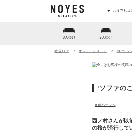
お役立ちコ
3人掛け
2人掛け
総合TOP
オンラインストア
NOYES
‘ソファの
« 前ページへ
西ノ村さんが以
の桜が流行して