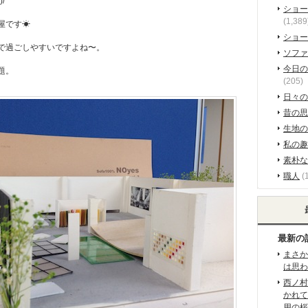
/
ショー
(1,389
屋です☀
ショー
で過ごしやすいですよね〜。
ソファ
今日の
題。
(205)
日々の
昔の思
生地の
私の趣
素朴な
職人
(
最新の
まさか
は思わ
西ノ村
かれて
用の桜