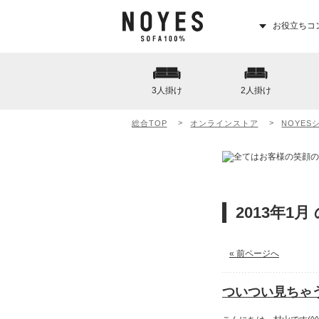
お役立ちコ
3人掛け
2人掛け
総合TOP
オンラインストア
NOYES
2013年1
« 前ページへ
ついつい見ちゃう