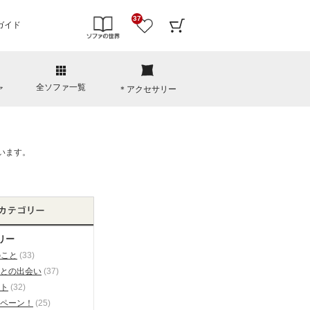
37
ガイド
全ソファ一覧
ァ
＊アクセサリー
リー
のこと
(33)
との出会い
(37)
ト
(32)
ペーン！
(25)