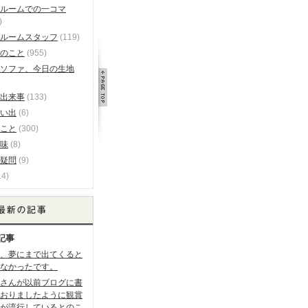
ルームでの一コマ
)
ルームスタッフ
(119)
のこと
(955)
ソファ、今日の生地
出来事
(133)
い出
(6)
こと
(300)
味
(8)
疑問
(9)
14)
記事
、夢にまで出てくると
なかったです。
さんが以前ブログに書
おりましたように観賞
が流行しているとのこ