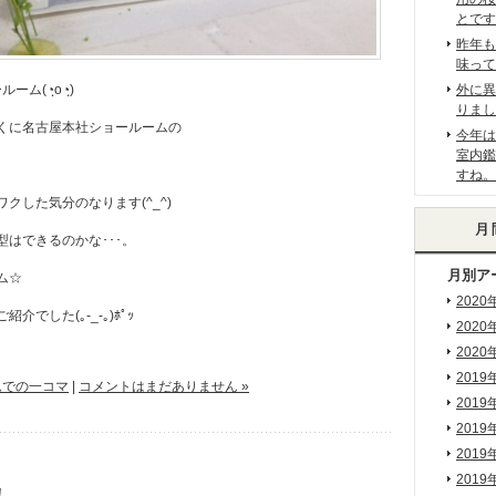
とです
昨年も
味って
ム(◔ฺo◔ฺ)
外に異
りまし
くに名古屋本社ショールームの
今年は
室内鑑
すね。
クした気分のなります(^_^)
はできるのかな･･･。
月別ア
ム☆
2020
でした(｡-_-｡)ﾎﾟｯ
2020
2020
2019
ムでの一コマ
|
コメントはまだありません »
2019
2019
2019
2019