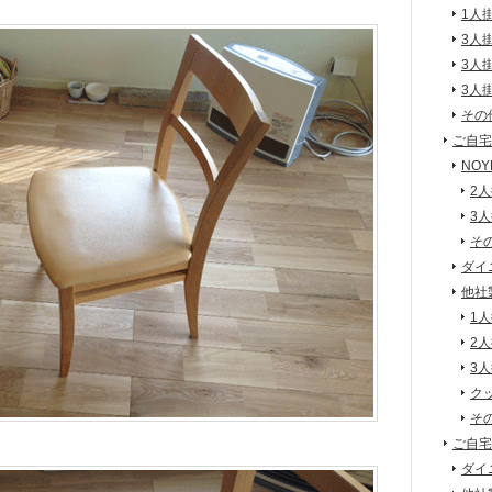
1人
3人
3人
3人
その
ご自宅
NO
2
3
そ
ダイ
他社
1
2
3
ク
そ
ご自宅
ダイ