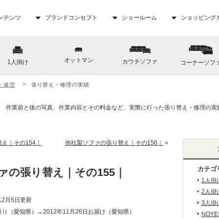
ンテンツ
ブランドコンセプト
ショールーム
ショッピング
オットマン
カウチソファ
1人掛け
コーナーソフ
・修理
張り替え・修理の実績
え｜その154｜
他社製ソファの張り替え｜その156｜
»
カテゴ
ァの張り替え｜その155｜
1人掛
2人掛
12月5日更新
3人掛
き取り（愛知県）→2012年11月26日お届け（愛知県）
NOY