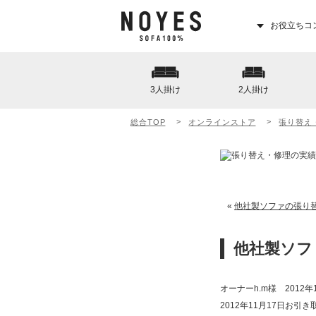
お役立ちコ
3人掛け
2人掛け
総合TOP
オンラインストア
張り替え
«
他社製ソファの張り替
他社製ソフ
オーナーh.m様 2012年
2012年11月17日お引