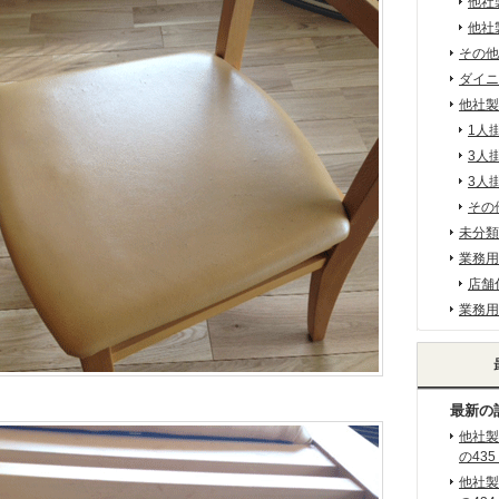
他社
他社
その他
ダイニ
他社製
1人
3人
3人
その
未分類
業務用
店舗
業務用
最新の
他社製
の435
他社製