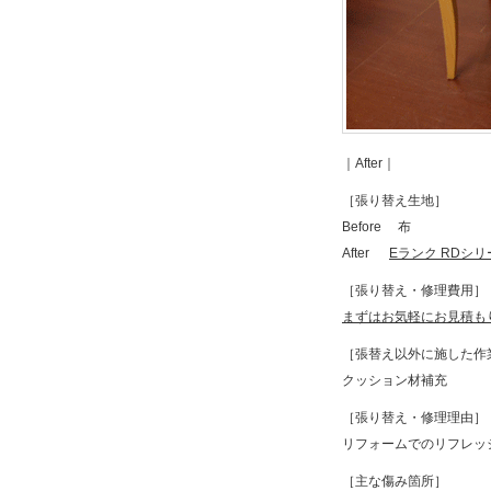
｜After｜
［張り替え生地］
Before 布
After
Eランク RDシリ
［張り替え・修理費用］
まずはお気軽にお見積も
［張替え以外に施した作
クッション材補充
［張り替え・修理理由］
リフォームでのリフレッ
［主な傷み箇所］