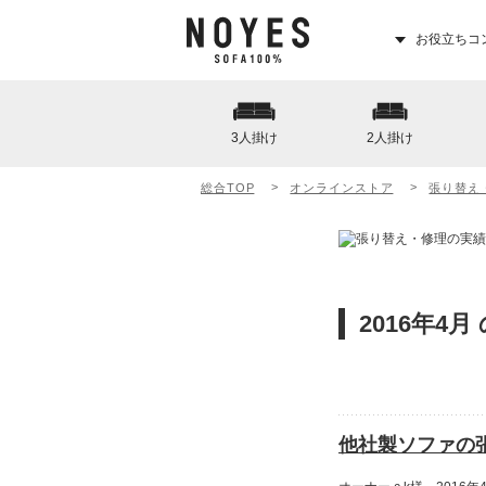
お役立ちコ
3人掛け
2人掛け
総合TOP
オンラインストア
張り替え
2016年4
他社製ソファの張