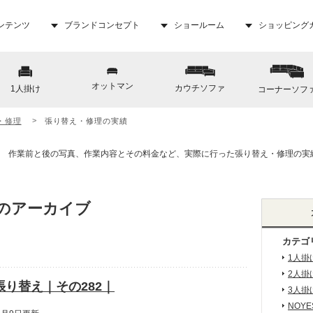
ンテンツ
ブランドコンセプト
ショールーム
ショッピング
オットマン
カウチソファ
1人掛け
コーナーソフ
・修理
張り替え・修理の実績
月 のアーカイブ
カテゴ
1人掛
2人掛
り替え｜その282｜
3人掛
NOY