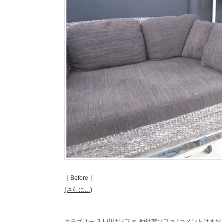
｜Before｜
(さらに…)
カテゴリー:
3人掛けソファ
,
他社製ソファ
|
コメントはまだ