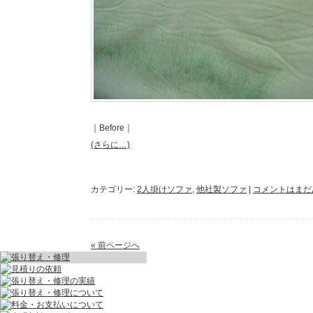
｜Before｜
(さらに…)
カテゴリー:
2人掛けソファ
,
他社製ソファ
|
コメントはまだ
« 前ページへ