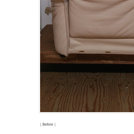
｜Before｜