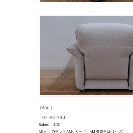
｜After｜
［張り替え生地］
Before 本革
After
Dランク AMシリーズ AM-亜麻色(あまいろ)