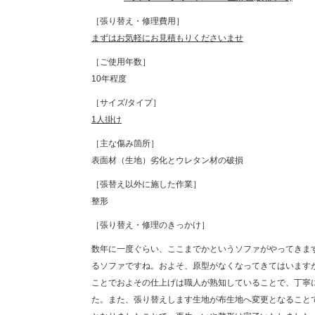
［張り替え・修理費用］
まずはお気軽にお見積もりくださいませ
［ご使用年数］
10年程度
［サイズ/タイプ］
1人掛け
［主な傷み箇所］
表面材（生地）劣化とウレタン材の破損
［張替え以外に施した作業］
整形
［張り替え・修理のきっかけ］
数年に一度ぐらい、ここまでかというソファがやってきま
るソファですね。およそ、原型がなくなってきてはいますが
ことでおよその仕上げは職人が熟知していることで、丁寧
た。また、張り替えします生地が布生地へ変更となること