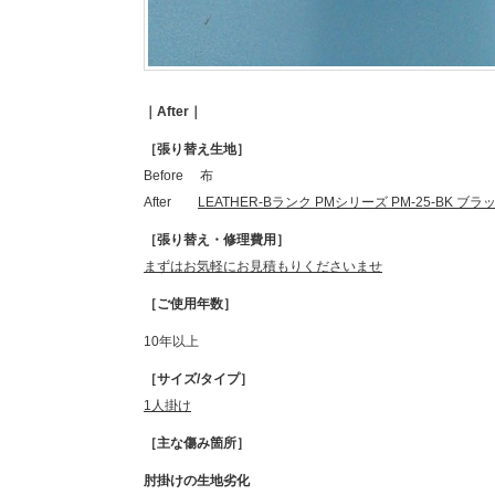
｜After｜
［張り替え生地］
Before 布
After
LEATHER-Bランク PMシリーズ PM-25-BK ブラ
［張り替え・修理費用］
まずはお気軽にお見積もりくださいませ
［ご使用年数］
10年以上
［サイズ/タイプ］
1人掛け
［主な傷み箇所］
肘掛けの生地劣化