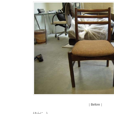
｜Before｜
(さらに…)