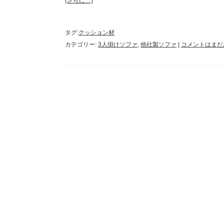
(さらに…)
タグ:
クッション材
カテゴリー:
3人掛けソファ
,
他社製ソファ
|
コメントはまだ