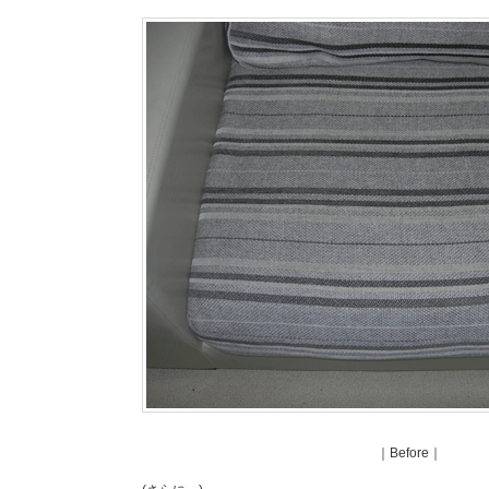
｜Before｜