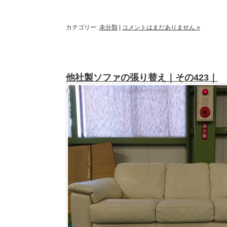
カテゴリー:
未分類
|
コメントはまだありません »
他社製ソファの張り替え｜その423｜
オーナー y.k様