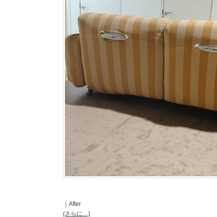
｜After
(さらに…)