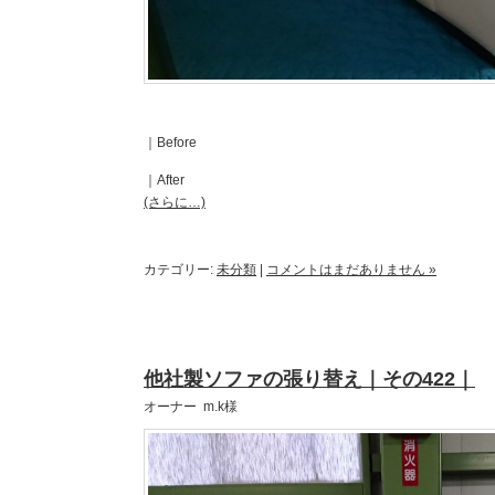
｜Before
｜After
(さらに…)
カテゴリー:
未分類
|
コメントはまだありません »
他社製ソファの張り替え｜その422｜
オーナー m.k様
｜Before