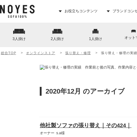
お役立ちコンテンツ
ブランドコン
オット
3人掛け
2人掛け
1人掛け
総合TOP
オンラインストア
張り替え・修理
張り替え・修理の実
2020年12月 のアーカイブ
他社製ソファの張り替え｜その424｜
オーナー s.a様