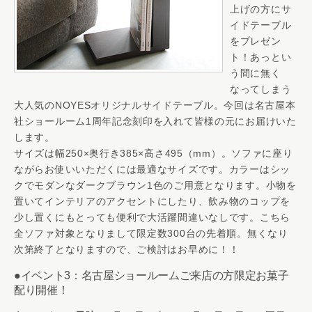
上げの方にサ
イドテーブル
をプレゼン
ト！あっとい
う間に無く
なってしまう
大人気のNOYESオリジナルサイドテーブル。今回は名古屋本
社ショールーム1周年記念刻印を入れて皆様の元にお届けいた
します。
サイズは幅250×奥行き385×高さ495（mm）。ソファに座り
ながらお使いいただくには最適なサイズです。カラーはシッ
クでモダンなダークブラウン1色のご用意となります。小物を
置いてインテリアのアクセントにしたり、飲み物のコップを
少し置くにもとっても便利で大活躍間違いなしです。こちら
全ソファ対象となりまして限定数300台の先着順。無くなり
次第終了となりますので、ご検討はお早めに！！
●イベント3：名古屋ショールームご来店の方限定お菓子
配り開催！