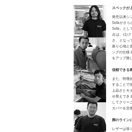
スペックが
発売以来シン
Sofaがさ
Sofa」と
点は、(1
さ、となっ
座り心地と
ングの仕様
をアップ致
信頼できる
また、特徴
することで
上品さとモ
せ替えでき
してクリー
カバーを交
脚のライン
レザーは張