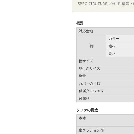
概要
対応生地
カラー
脚
素材
高さ
幅サイズ
奥行きサイズ
重量
カバーの仕様
付属クッション
付属品
ソファの構造
本体
座クッション部