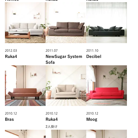
2012.03
2011.07
2011.10
Ruka4
NewSugar System
Decibel
Sofa
2010.12
2010.12
2010.12
Bras
Ruka4
Moog
2人掛け