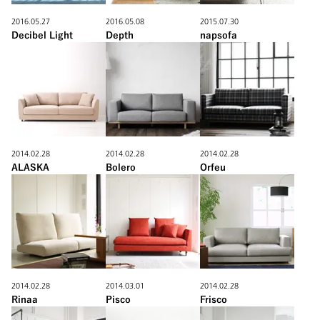
2016.05.27
2016.05.08
2015.07.30
Decibel Light
Depth
napsofa
2014.02.28
2014.02.28
2014.02.28
ALASKA
Bolero
Orfeu
2014.02.28
2014.03.01
2014.02.28
Rinaa
Pisco
Frisco