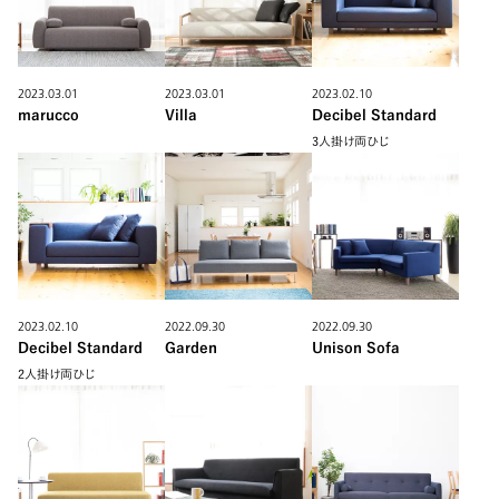
2023.03.01
2023.03.01
2023.02.10
marucco
Villa
Decibel Standard
3人掛け両ひじ
2023.02.10
2022.09.30
2022.09.30
Decibel Standard
Garden
Unison Sofa
2人掛け両ひじ