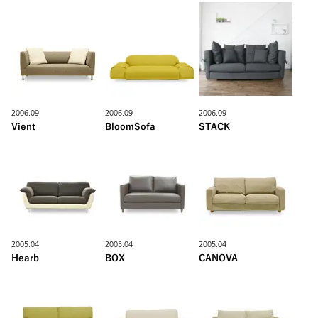
2006.09
2006.09
2006.09
Vient
BloomSofa
STACK
2005.04
2005.04
2005.04
Hearb
BOX
CANOVA