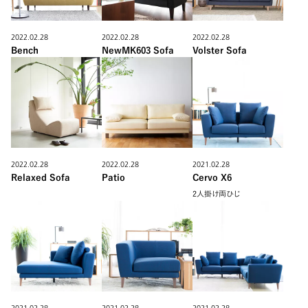
2022.02.28
2022.02.28
2022.02.28
Bench
NewMK603 Sofa
Volster Sofa
2022.02.28
2022.02.28
2021.02.28
Relaxed Sofa
Patio
Cervo X6
2人掛け両ひじ