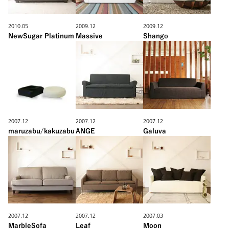
2010.05
2009.12
2009.12
NewSugar Platinum
Massive
Shango
2007.12
2007.12
2007.12
maruzabu/kakuzabu
ANGE
Galuva
2007.12
2007.12
2007.03
MarbleSofa
Leaf
Moon