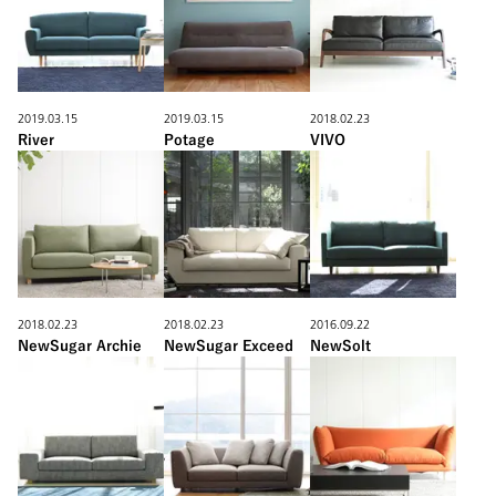
2019.03.15
2019.03.15
2018.02.23
River
Potage
VIVO
2018.02.23
2018.02.23
2016.09.22
NewSugar Archie
NewSugar Exceed
NewSolt