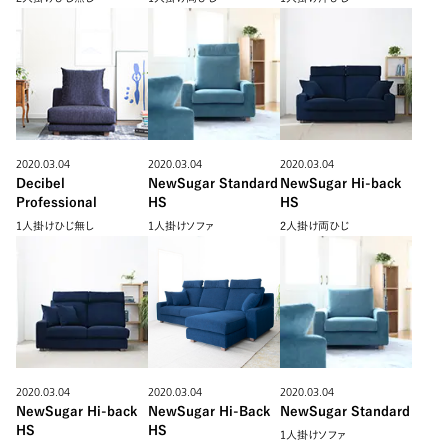
2020.03.04
2020.03.04
2020.03.04
Decibel
NewSugar Standard
NewSugar Hi-back
Professional
HS
HS
1人掛けひじ無し
1人掛けソファ
2人掛け両ひじ
2020.03.04
2020.03.04
2020.03.04
NewSugar Hi-back
NewSugar Hi-Back
NewSugar Standard
HS
HS
1人掛けソファ