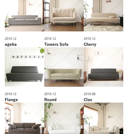
2010.12
2010.12
2010.12
ageha
Towers Sofa
Cherry
2010.12
2010.12
2010.08
Flange
Round
Clas