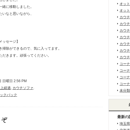
オット
一緒に移動しました。
オット
たいなと思いながら、
カウチ
。
カウチ
カウチ
カウチ
メッセージ】
カウチ
き掃除ができるので、気に入ってます。
カウチ
ただきます。頑張ってください。
カウチ
コーナ
コーナ
コーナ
日曜日 2:56 PM
コーナ
以上経過
,
カウチソファ
.
未分類
ックバック
最新の
うぞ
埼玉県