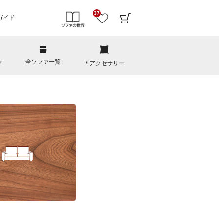
37
ガイド
全ソファ一覧
ァ
＊アクセサリー