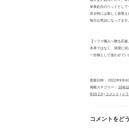
単身赴任のベッドとして
戻る時には新しく張替え
毎日お世話になってます
【ソファ職人へ贈る応援
本革ではなく、清潔に拭
一生物として使わせてい
更新日時： 2022年9月4日 
掲載カテゴリー：
16年
RSS 2.0
|
コメント
|
トラ
コメントをど