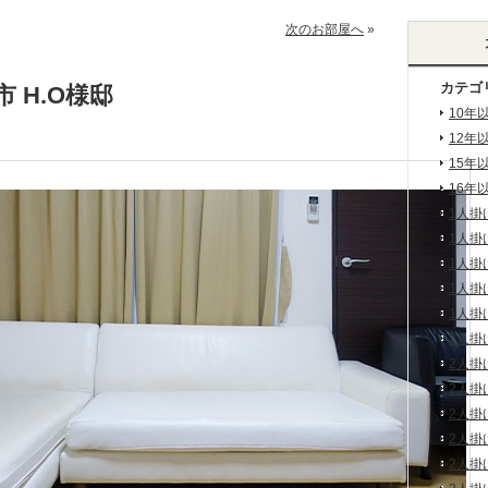
次のお部屋へ
»
カテゴ
 H.O様邸
10年
12年
15年
16年
1人掛
1人掛
1人掛
1人掛
1人掛
2人掛
2人掛
2人掛
2人掛
2人掛
2人掛