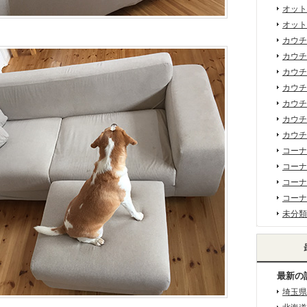
オット
オット
カウチ
カウチ
カウチ
カウチ
カウチ
カウチ
カウチ
コーナ
コーナ
コーナ
コーナ
未分類
最新の
埼玉県