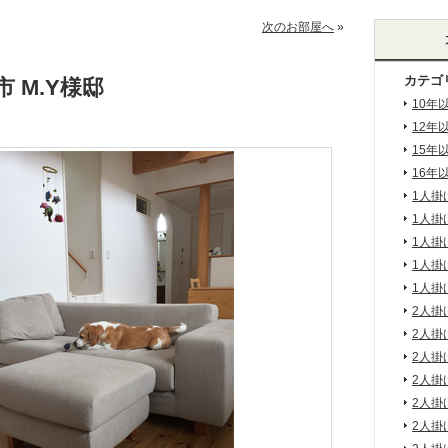
次のお部屋へ
»
カテゴ
 M.Y様邸
10年
12年
15年
16年
1人掛
1人掛
1人掛
1人掛
1人掛
2人掛
2人掛
2人掛
2人掛
2人掛
2人掛