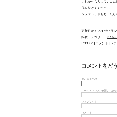
これからも人にワンコに
作り続けてください
ソファベッドもあったら
更新日時： 2017年7月12日
掲載カテゴリー：
3人掛
RSS 2.0
|
コメント
|
トラ
コメントをど
お名前 (必須)
メールアドレス (公開されません
ウェブサイト
コメント