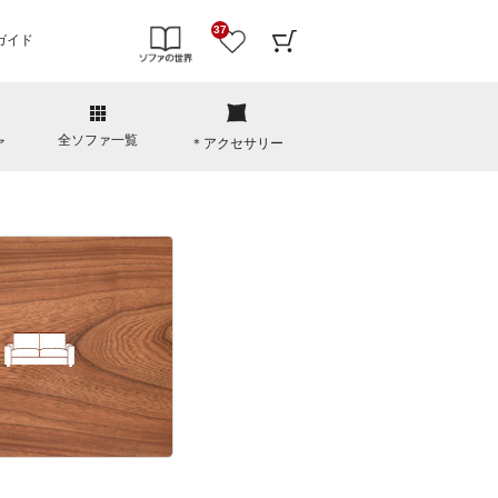
37
ガイド
全ソファ一覧
ァ
＊アクセサリー