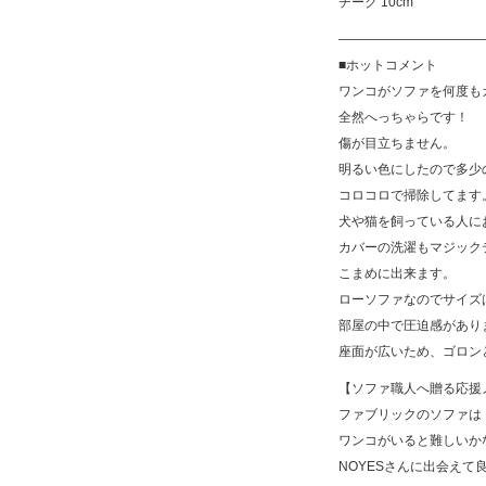
チーク 10cm
———————————
■ホットコメント
ワンコがソファを何度も
全然へっちゃらです！
傷が目立ちません。
明るい色にしたので多少
コロコロで掃除してます
犬や猫を飼っている人に
カバーの洗濯もマジック
こまめに出来ます。
ローソファなのでサイズ
部屋の中で圧迫感があり
座面が広いため、ゴロン
【ソファ職人へ贈る応援
ファブリックのソファは
ワンコがいると難しいか
NOYESさんに出会えて