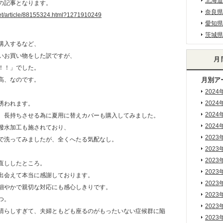
北海道
の記事となります。
奈良県
net/article/88155324.html?1271910249
愛知県
茨城県
購入するなど、
いお買い物をした訳ですが、
！！」でした。
高、なのです。
月別ア
2024
2024
誘われます。
2024
、長持ちさせる為に夏用に替えカバーも購入してみました。
2024
撥水加工も施されており、
2023
で洗ってみましたが、全くへたる気配なし。
2023
。
2023
直ししたところ。
2023
出会えて本当に感謝しております。
2023
細やかで親切な対応にも感心しきりです。
2023
つ。
2023
晴らしすぎて、夫婦ともども座るのがもったいない症候群に陥
2023