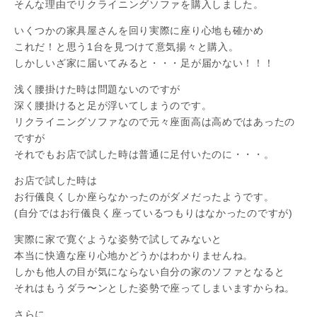
そんな理由でリクライニングソファを購入しました。
いくつかの家具屋さんを回り実際に座り心地も確かめ
これだ！と思う1台を見つけて意気揚々と購入。
しかしいざ家に届いてみると・・・足が届かない！！！
浅く腰掛けた時は問題ないのですが
深く腰掛けると足が浮いてしまうのです。
リクライニングソファなので元々座面高は高めではあったの
ですが
それでもお店で試した時は普通に足付いたのに・・・。
お店で試した時は
お行儀良くしか座らなかったのがダメだったようです。
(自分ではお行儀良く座っているつもりはなかったのですが)
実際に家で寛ぐような姿勢で試してみないと
本当に快適な座り心地かどうかはわかりませんね。
しかも他人の目が気にならない自分の家のソファとなると
それはもうダラ〜ンとした姿勢で座ってしまいますからね。
さらに