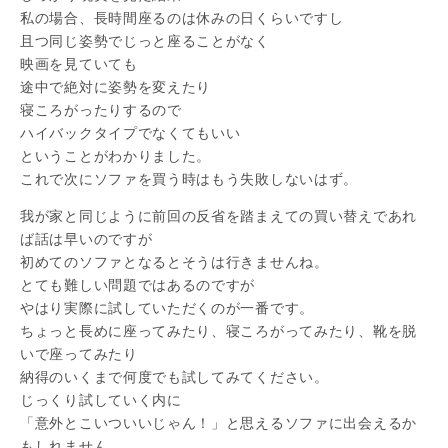
私の場合、長時間座るのは休みの日くらいですし
且つ同じ姿勢でじっと座ることがなく
映画を見ていても
途中で絶対に姿勢を変えたり
寝ころがったりするので
ハイバックタイプでなくてもいい
ということがわかりました。
これで次にソファを買う時はもう失敗しないはず。
我が家と同じように前回の反省を踏まえての買い替えであれ
ば話は早いのですが
初めてのソファとなるとそうは行きませんね。
とても難しい問題ではあるのですが
やはり実際に試していただくのが一番です。
ちょっと長めに座ってみたり、寝ころがってみたり、靴を脱
いで座ってみたり
納得のいくまで何度でも試してみてください。
じっくり試していく内に
「意外とこいついいじゃん！」と思えるソファに出会えるか
もしれません。