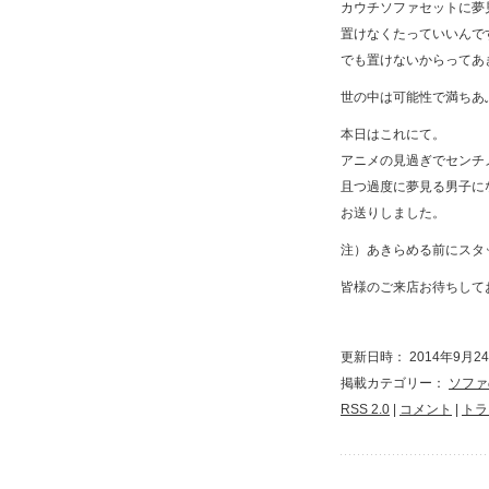
カウチソファセットに夢
置けなくたっていいんで
でも置けないからってあ
世の中は可能性で満ちあ
本日はこれにて。
アニメの見過ぎでセンチ
且つ過度に夢見る男子に
お送りしました。
注）あきらめる前にスタ
皆様のご来店お待ちして
更新日時： 2014年9月24日
掲載カテゴリー：
ソファ
RSS 2.0
|
コメント
|
トラ