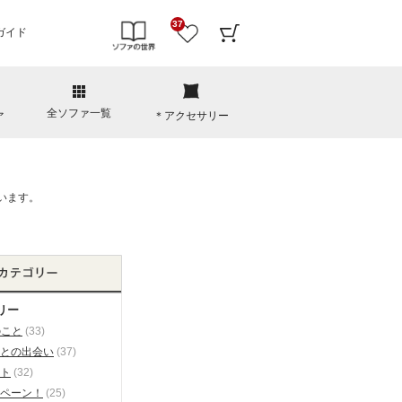
37
ガイド
全ソファ一覧
ァ
＊アクセサリー
リー
のこと
(33)
との出会い
(37)
ト
(32)
ペーン！
(25)