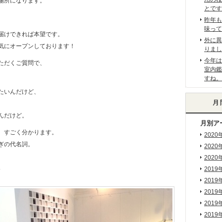
場所になります。
とです
。
昨年も
味って
届けできれば本望です。
外に異
気にオープンしております！
りまし
今年は
ただくご質問で、
室内鑑
すね。
たいんだけど、
んだけど。
月別ア
、すごく分かります。
2020
ぎの代名詞。
2020
2020
↓
2019
2019
2019
2019
2019