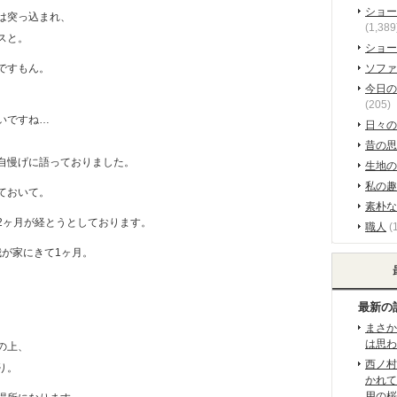
ショー
は突っ込まれ、
(1,389
スと。
ショー
ですもん。
ソファ
今日の
(205)
いですね…
日々の
。
昔の思
自慢げに語っておりました。
生地の
私の趣
ておいて。
素朴な
2ヶ月が経とうとしております。
職人
(
我が家にきて1ヶ月。
。
最新の
、
まさか
は思わ
の上、
西ノ村
り。
かれて
用の桜