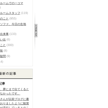
ルームでの一コマ
)
ルームスタッフ
(119)
のこと
(955)
ソファ、今日の生地
出来事
(133)
い出
(6)
こと
(300)
味
(8)
疑問
(9)
14)
記事
、夢にまで出てくると
なかったです。
さんが以前ブログに書
おりましたように観賞
が流行しているとのこ