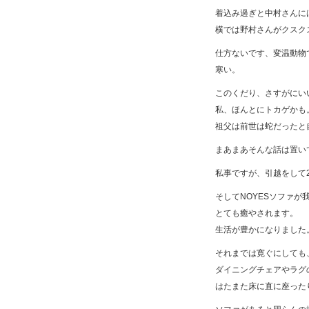
着込み過ぎと中村さんに
横では野村さんがクスク
仕方ないです、変温動物
寒い。
このくだり、さすがにい
私、ほんとにトカゲかも
祖父は前世は蛇だったと
まあまあそんな話は置い
私事ですが、引越をして
そしてNOYESソファが
とても癒やされます。
生活が豊かになりました
それまでは寛ぐにしても
ダイニングチェアやラグ
はたまた床に直に座った