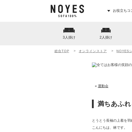
お役立ちコ
3人掛け
2人掛け
総合TOP
オンラインストア
NOYES
«
運動会
満ちあふれ
とうとう長袖の上着を羽
こんにちは、林です。