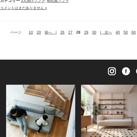
カテゴリー
3人掛けソファ
,
他社製ソファ
コメントはまだありません »
ページ
10
20
前へ |
26
27
28
29
30
| 次へ
40
50
60