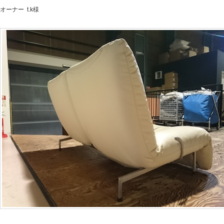
オーナー t.k様