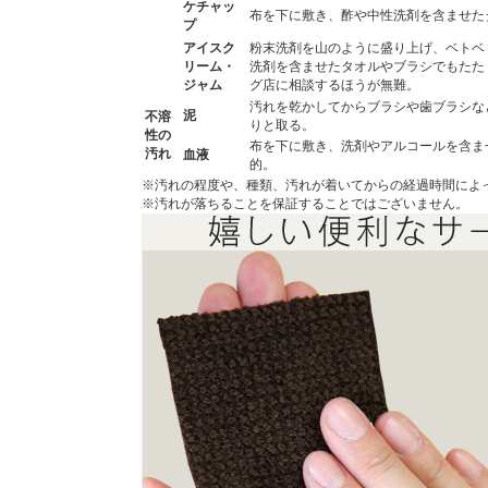
ケチャッ
布を下に敷き、酢や中性洗剤を含ませた
プ
アイスク
粉末洗剤を山のように盛り上げ、ベトベ
リーム・
洗剤を含ませたタオルやブラシでもたた
ジャム
グ店に相談するほうが無難。
汚れを乾かしてからブラシや歯ブラシな
泥
不溶
りと取る。
性の
布を下に敷き、洗剤やアルコールを含ま
汚れ
血液
的。
※汚れの程度や、種類、汚れが着いてからの経過時間によ
※汚れが落ちることを保証することではございません。