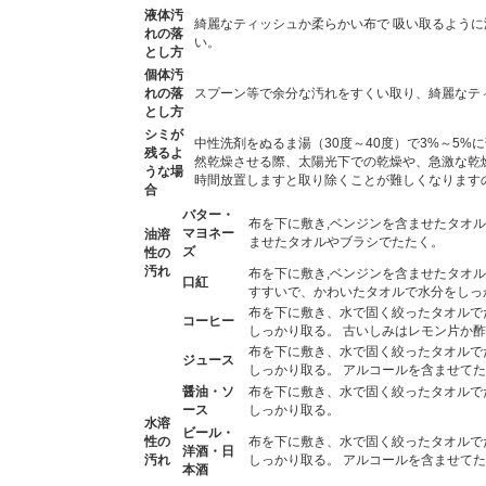
液体汚
綺麗なティッシュか柔らかい布で 吸い取るよう
れの落
い。
とし方
個体汚
れの落
スプーン等で余分な汚れをすくい取り、綺麗なテ
とし方
シミが
中性洗剤をぬるま湯（30度～40度）で3%～5
残るよ
然乾燥させる際、太陽光下での乾燥や、急激な乾
うな場
時間放置しますと取り除くことが難しくなります
合
バター・
布を下に敷き,ベンジンを含ませたタオ
マヨネー
油溶
ませたタオルやブラシでたたく。
ズ
性の
汚れ
布を下に敷き,ベンジンを含ませたタオル
口紅
すすいで、かわいたタオルで水分をしっ
布を下に敷き、水で固く絞ったタオルで
コーヒー
しっかり取る。 古いしみはレモン片か
布を下に敷き、水で固く絞ったタオルで
ジュース
しっかり取る。 アルコールを含ませて
醤油・ソ
布を下に敷き、水で固く絞ったタオルで
ース
しっかり取る。
水溶
ビール・
性の
布を下に敷き、水で固く絞ったタオルで
洋酒・日
汚れ
しっかり取る。 アルコールを含ませて
本酒