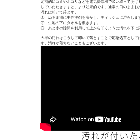
定期的にゴミやホコリなどを電気掃除機で吸い取ってあげ
していただきますと、より効果的です。通常の口のままお
汚れは叩いて落とす。
① ぬるま湯に中性洗剤を溶かし、ティッシュに湿らしま
② 生地の下にタオルを敷きます。
③ 糸と糸の隙間を利用して上から叩くように汚れを下に
大半の汚れはこうして叩いて落とすことで応急処置として
す。汚れが落ちないこともございます。