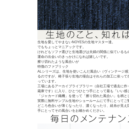
生地を愛してやまないNOYESの生地マスター達。
でもちょっとマニアックです。
けれどもソファ選びと生地選びは夫婦の関係に似ているも
運命の出会いのきっかけになれば嬉しいです。
擦り切れたような風合いが
特徴のファブリック
ALシリーズは、生地を使いこんだ風合い（ヴィンテージ
るのですが、椅子張り生地の場合はそれらの加工に依って
っています。
工場にあるアーカイブライブラリー（自社工場で過去に作
蔵庫です）に入り、ひとつひとつ手にとって最も「いい感
「ジャカード織機」を使って「擦り切れた風合い」を柄と
実際に無料サンプル生地やショールームにて手にとってご
どころ色合いが薄くなったり、濃くなったり、経糸が見え
手にとってその風合いをお確かめください。