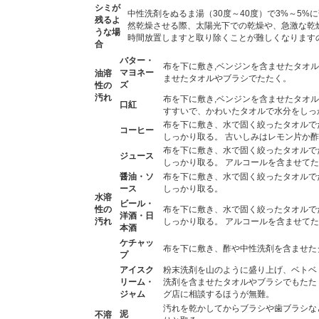
シミが
中性洗剤をぬるま湯（30度～40度）で3%～5
残るよ
然乾燥させる際、太陽光下での乾燥や、急激な乾
うな場
時間放置しますと取り除くことが難しくなります
合
バター・
布を下に敷き,ベンジンを含ませたタオ
マヨネー
油溶
ませたタオルやブラシでたたく。
ズ
性の
汚れ
布を下に敷き,ベンジンを含ませたタオル
口紅
すすいで、かわいたタオルで水分をしっ
布を下に敷き、水で固く絞ったタオルで
コーヒー
しっかり取る。 古いしみはレモン片か
布を下に敷き、水で固く絞ったタオルで
ジュース
しっかり取る。 アルコールを含ませて
醤油・ソ
布を下に敷き、水で固く絞ったタオルで
ース
しっかり取る。
水溶
ビール・
性の
布を下に敷き、水で固く絞ったタオルで
洋酒・日
汚れ
しっかり取る。 アルコールを含ませて
本酒
ケチャッ
布を下に敷き、酢や中性洗剤を含ませた
プ
アイスク
粉末洗剤を山のように盛り上げ、ベトベ
リーム・
洗剤を含ませたタオルやブラシでもたた
ジャム
グ店に相談するほうが無難。
汚れを乾かしてからブラシや歯ブラシな
泥
不溶