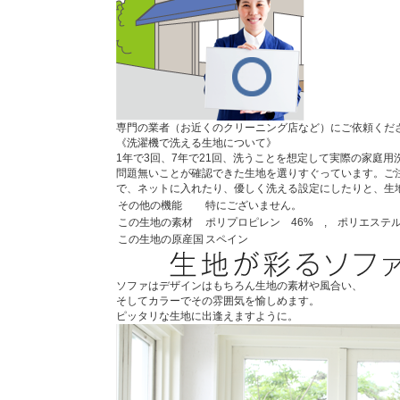
専門の業者（お近くのクリーニング店など）にご依頼くだ
《洗濯機で洗える生地について》
1年で3回、7年で21回、洗うことを想定して実際の家庭
問題無いことが確認できた生地を選りすぐっています。ご
で、ネットに入れたり、優しく洗える設定にしたりと、生
その他の機能
特にございません。
この生地の素材
ポリプロピレン 46% , ポリエステル
この生地の原産国
スペイン
ソファはデザインはもちろん生地の素材や風合い、
そしてカラーでその雰囲気を愉しめます。
ピッタリな生地に出逢えますように。