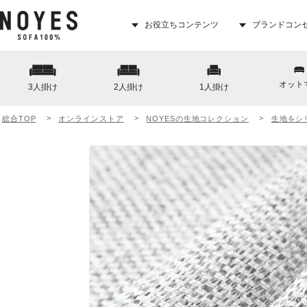
お役立ちコンテンツ
ブランドコン
オット
3人掛け
2人掛け
1人掛け
総合TOP
オンラインストア
NOYESの生地コレクション
生地をシ