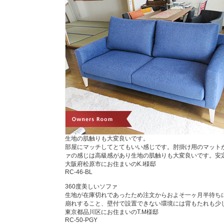
生地の肌触りも大変良いです。
部屋にマッチしてとてもいい感じです。肘掛け用のマット
ァの感じは高級感があり生地の肌触りも大変良いです。安
大阪府松原市にお住まいのK.I様邸
RC-46-BL
360度美しいソファ
生地が在庫切れであったため注文からおよそ一ヶ月半待ち
崩れすること、壁付で設置できない環境には背もたれも少
東京都品川区にお住まいのT.M様邸
RC-50-PGY