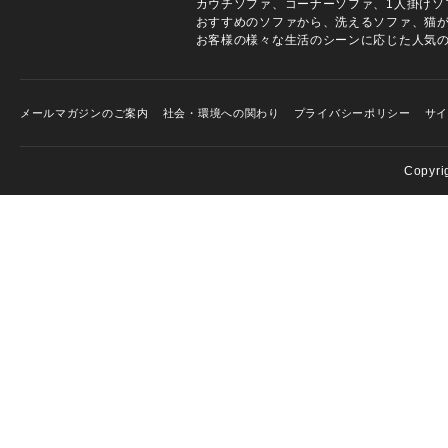
カウチソファ、コーナーソファ、1人掛けソ
おすすめのソファから、洗えるソファ、猫
お客様の様々な生活のシーンに応じた人気
メールマガジンのご案内
社会・環境への関わり
プライバシーポリシー
サ
Copyri