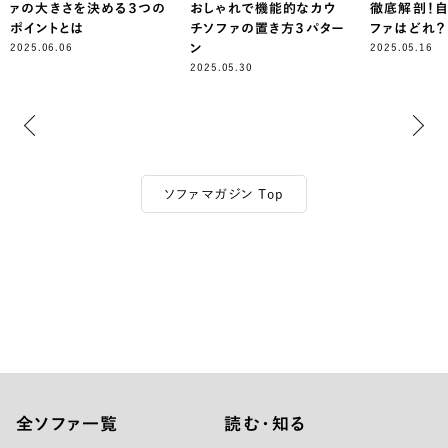
つの
おしゃれで機能的なカウ
徹底解剖！自分に合ったソ
グ向き
チソファの置き方３パター
ファはどれ？
レイア
ン
2025.05.16
2025.0
2025.05.30
ソファマガジン Top
全ソファ一覧
読む・知る