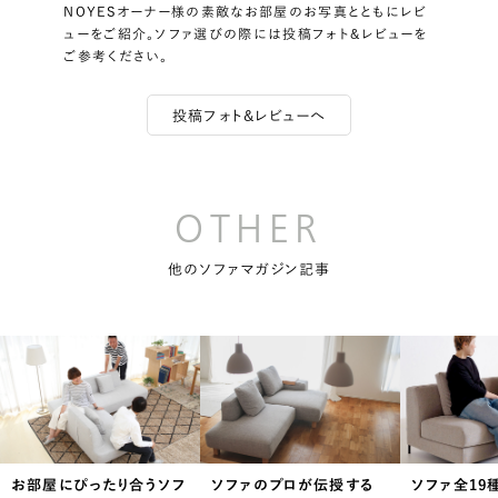
NOYESオーナー様の素敵なお部屋のお写真とともにレビ
ューをご紹介。ソファ選びの際には投稿フォト＆レビューを
ご参考ください。
投稿フォト&レビューへ
OTHER
他のソファマガジン記事
ソフ
ソファのプロが伝授する
ソファ全19種類をプロが
6畳の