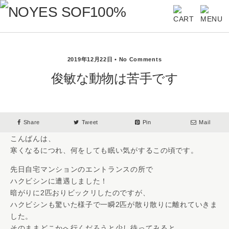
2019年12月22日 • No Comments
俊敏な動物は苦手です
Share
Tweet
Pin
Mail
こんばんは、
寒くなるにつれ、何をしても眠い気がするこの頃です。
先日自宅マンションのエントランスの所で
ハクビシンに遭遇しました！
暗がりに2匹おりビックリしたのですが、
ハクビシンも驚いた様子で一瞬2匹が散り散りに離れていきま
した。
そのままどこかへ行くだろうと少し待ってみると