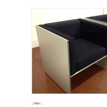
｜After｜