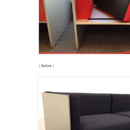
｜Before｜