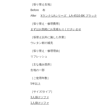
［張り替え生地］
Before 布
After
Xランク LAシリーズ LA-4510-BK ブラック
［張り替え・修理費用］
まずはお気軽にお見積もりくださいませ
［張替え以外に施した作業］
ウレタン材の補充
［張り替え・修理理由］
リフレッシュ
［主な傷み箇所］
生地の一部
［ご使用年数］
5年以上
［サイズ/タイプ］
3人掛けソファ
1人掛けソファ