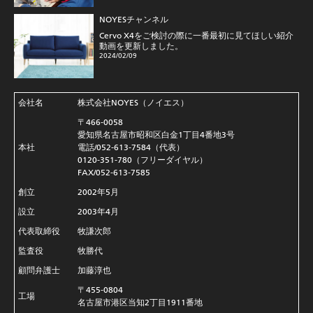
NOYESチャンネル
Cervo X4をご検討の際に一番最初に見てほしい紹介
動画を更新しました。
2024/02/09
会社名
株式会社NOYES（ノイエス）
〒466-0058
愛知県名古屋市昭和区白金1丁目4番地3号
本社
電話/052-613-7584（代表）
0120-351-780（フリーダイヤル）
FAX/052-613-7585
創立
2002年5月
設立
2003年4月
代表取締役
牧謙次郎
監査役
牧勝代
顧問弁護士
加藤淳也
〒455-0804
工場
名古屋市港区当知2丁目1911番地