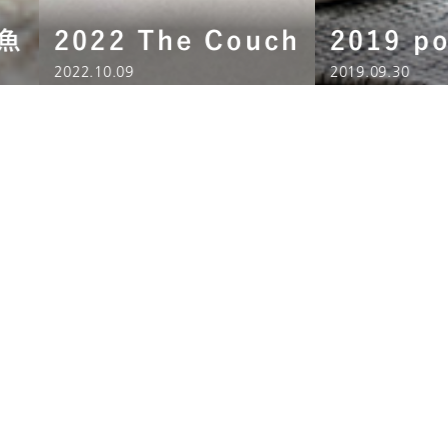
金魚
2022 The Couch
2019 p
2022.10.09
2019.09.30
。