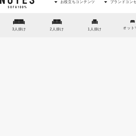
お役立ちコンテンツ
ブランドコン
オット
3人掛け
2人掛け
1人掛け
「Cervo X6 3人掛けカウチソファセッ
各種交換用製品をご用意しておりますので
ソファア