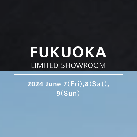
FUKUOKA
LIMITED SHOWROOM
2024 June 7
,8
,
(Fri)
(Sat)
9
(Sun)