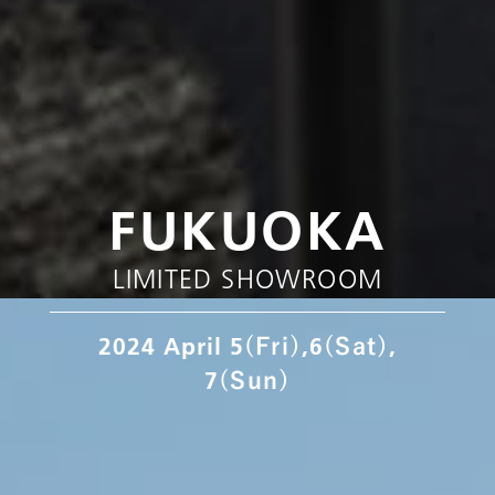
FUKUOKA
LIMITED SHOWROOM
2024 April 5
,6
,
(Fri)
(Sat)
7
(Sun)