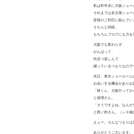
私は昨年末に大阪ショー
それまでは名古屋ショー
皆様のご対応に励んでい
そちらと同様、
もちろんブログにも力を
大阪でも変わらず、
がんばって、
尚且つ楽しんで
綴っているつもりなので
先日、東京ショールーム
お会いする機会がありお
「林くん、大阪行ってか
と徳増さん。
「そうですよね、なんか
と西ノ村さん。（←※補
えぇー。そんなつもりは
ありがとうございます。