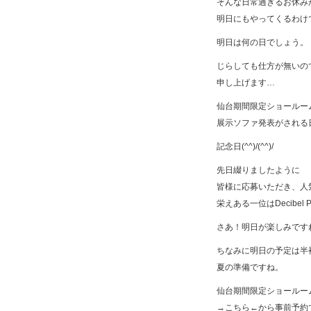
そんな日常過ぎるお休み
明日にもやってくるわけ
明日は何の日でしょう。
じらしても仕方が無いの
申し上げます…
仙台期間限定ショールー
展示ソファ発表がされる日で
記念日(^^)/(^^)/
先日綴りましたように
皆様に応募いただき、人
栄えある一位はDecibel Pr
さあ！明日が楽しみです
ちなみに明日の予定は半
夏の準備ですね。
仙台期間限定ショールー
→
こちら
←から事前予約