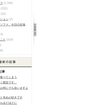
フ
(1,764)
(232)
(22)
ション
(2)
ソファ、今日の生地
43)
こと
(319)
)
56)
記事
食べてしまう
く閉店です。
は何にでも合いますよ
と辛めが好きです
もほどほどに