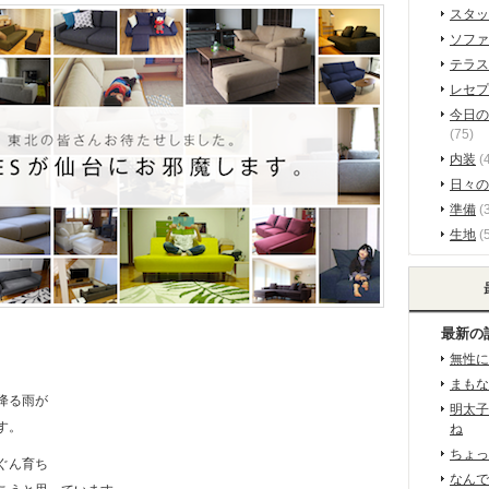
スタッ
ソファ
テラス
レセプ
今日の
(75)
内装
(
日々の
準備
(3
生地
(
最新の
無性に
まもな
降る雨が
明太子
す。
ね
ちょっ
ぐん育ち
なんで