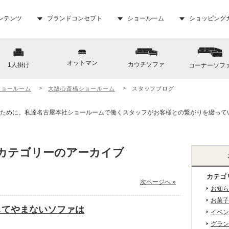
ンテンツ
ブランドコンセプト
ショールーム
ショッピング
オットマン
カウチソファ
1人掛け
コーナーソフ
ショールーム
大阪心斎橋ショールーム
スタッフブログ
’ カテゴリーのアーカイブ
カテゴ
次ページへ »
お知ら
お菓子
してやまないソファは
イベン
グラン