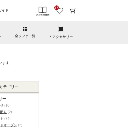
37
ガイド
全ソファ一覧
ァ
＊アクセサリー
リー
せ
(10)
配り
(2)
ト
(74)
ドオープン
(2)