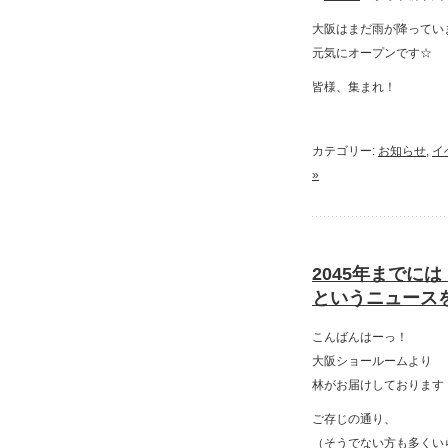
大阪はまだ雨が降ってい
元気にオープンです☆
皆様、集まれ！
カテゴリー:
お知らせ
,
イ
»
2045年までに
というニュース
こんばんはーっ！
大阪ショールームより
林がお届けしております
ご存じの通り、
（そうでない方も多くい