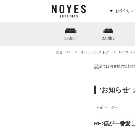
お役立ちコ
3人掛け
2人掛け
総合TOP
オンラインストア
NOYES
‘お知らせ
« 前ページへ
RE:僕が一番愛