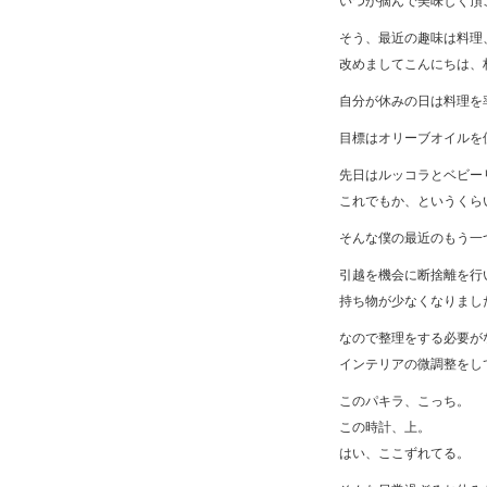
いつか摘んで美味しく頂
そう、最近の趣味は料理
改めましてこんにちは、
自分が休みの日は料理を
目標はオリーブオイルを
先日はルッコラとベビー
これでもか、というくら
そんな僕の最近のもう一
引越を機会に断捨離を行
持ち物が少なくなりまし
なので整理をする必要が
インテリアの微調整をし
このパキラ、こっち。
この時計、上。
はい、ここずれてる。