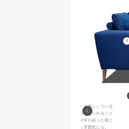
4
カバー交換OK
ば自動掃
小さなお子様やペットと暮らしている
です。し
方にお薦め。カバーが替えられること
！
でお手入れも安心。何年か経った後に
カバーを替えて違った雰囲気にも。