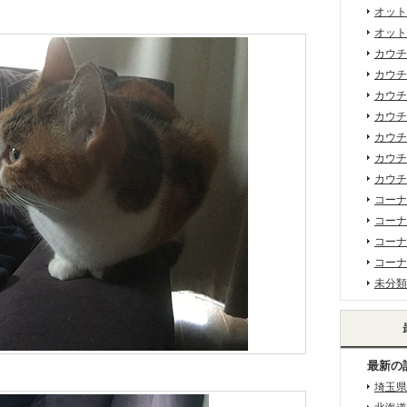
オット
オット
カウチ
カウチ
カウチ
カウチ
カウチ
カウチ
カウチ
コーナ
コーナ
コーナ
コーナ
未分類
最新の
埼玉県