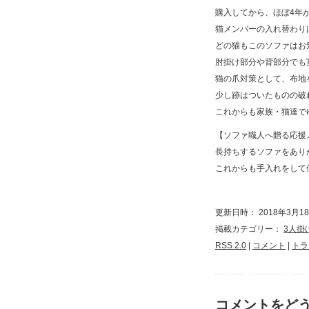
購入してから、ほぼ4年
猫メンバーの入れ替わり
どの猫もこのソファはお
肘掛け部分や背部分でも
猫の爪対策として、布地
少し跡はついたものの破
これからも家族・猫達でゆ
【ソファ職人へ贈る応援
長持ちするソファをあり
これからも手入れをして
更新日時： 2018年3月18日
掲載カテゴリー：
3人掛
RSS 2.0
|
コメント
|
トラ
コメントをど