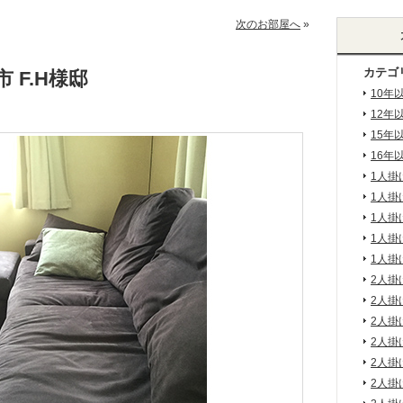
次のお部屋へ
»
カテゴ
 F.H様邸
10年
12年
15年
16年
1人掛
1人掛
1人掛
1人掛
1人掛
2人掛
2人掛
2人掛
2人掛
2人掛
2人掛