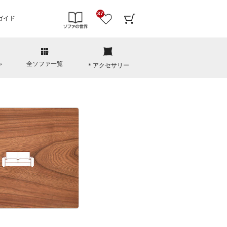
37
ガイド
全ソファ一覧
ァ
＊アクセサリー