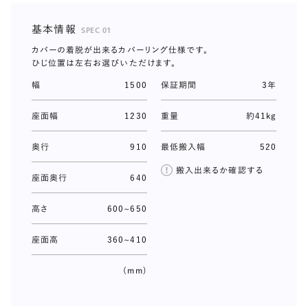
基本情報
SPEC 01
カバーの着脱が出来るカバーリング仕様です。
ひじ位置は左右お選びいただけます。
幅
1500
保証期間
3年
座面幅
1230
重量
約41kg
奥行
910
最低搬入幅
520
搬入出来るか確認する
座面奥行
640
高さ
600~650
座面高
360~410
(mm)