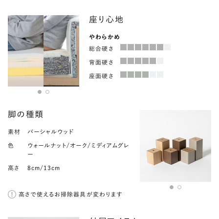
座り心地
やわらかめ
総合硬さ
総合硬さ
背面硬さ
背面硬さ
座面硬さ
座面硬さ
脚の種類
素材
素材
パーシャルウッド
スチール
色
色
ウォールナット/オーク/ミディアムグレ
グレー
ー
高さ
13cm
高さ
8cm/13cm
高さで使えるお掃除器具が変わります