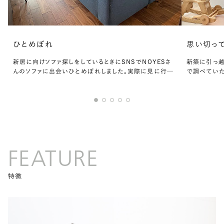
ひとめぼれ
思い切っ
新居に向けソファ探しをしているときにSNSでNOYESさ
新築に引っ越
んのソファに出会いひとめぼれしました。実際に見に行き、
で調べていた
デザイン、素材、色、座面の硬さなど全てにおいて私達…の
方に住んで
好みでした。
でいたところ
FEATURE
特徴