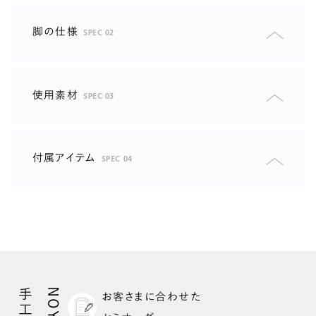
脚の仕様
SPEC 02
素材
パーシャルウッド仕様（表面=メラミンシート/中材=集
成材）/スチール（サテン塗装）
カラー
オーク/ウォールナット/ミディアムグレー/グレー(スチ
使用素材
SPEC 03
ール脚)
基礎
木枠フレーム（カポール材）/合板（F☆☆☆☆）ウレタンフォー
高さ
80/130mm
ム/樹脂綿
付属アイテム
SPEC 04
付属品
保護シート
アームテーブル
背クッション部
素材
パーシャルウッド（表面=メラミンシート 中材=集成
2層構造
材)
低層部
60kg/m3高密度ウレタン
カラー
オーク/ウォールナット/ミディアムグレー
表層部
16kg/m3ソフトウレタン
サイズ
高さ 65mm
横幅 272mm
座クッション部(やわらかめ仕様)
長さ 400mm
厚さ 15mm
お客さまに合わせた
3層構造
個数
1個