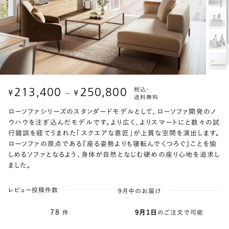
213,400
250,800
税込・
¥
¥
〜
送料無料
ローソファシリーズのスタンダードモデルとして、ローソファ開発のノ
ウハウを注ぎ込んだモデルです。より広く、よりスマートにと数々の試
行錯誤を経てうまれた「スクエアな意匠」が上質な空間を演出します。
ローソファの原点である『座る姿勢よりも寝転んでくつろぐ』ことを愉
しめるソファとなるよう、身体が自然となじむ硬めの座り心地を追求し
ました。
レビュー投稿件数
9月中のお届け
78
件
9月1日
のご注文で可能