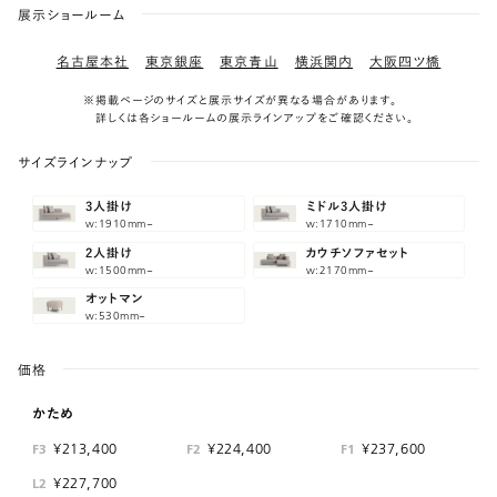
展示ショールーム
名古屋本社
東京銀座
東京青山
横浜関内
大阪四ツ橋
※掲載ページのサイズと展示サイズが異なる場合があります。
詳しくは各ショールームの展示ラインアップをご確認ください。
サイズラインナップ
3人掛け
ミドル3人掛け
w:1910mm~
w:1710mm~
2人掛け
カウチソファセット
w:1500mm~
w:2170mm~
オットマン
w:530mm~
価格
かため
¥213,400
¥224,400
¥237,600
F3
F2
F1
¥227,700
L2