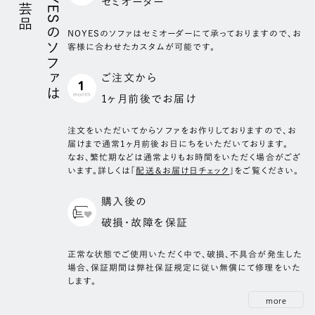
手工芸品
NOYESのソファは
セミオーダー
低層部
33kg/m3ハードタイプ高密度ウレタン
付属クッション
中層部
26kg/m3ラバーライクウレタン
NOYESのソファはセミオーダーにて承っておりますので、お
客様に合わせたカスタムが可能です。
表層部
20kg/m3ソフトウレタン
素材
羽毛
サイズ
500×500 mm
ご注文から
座クッション部(かため仕様)
個数
2個
1ヶ月前後でお届け
3層構造
低層部
60kg/m3のチップウレタン
注⽂をいただいてからソファをお作りしておりますので、お
届けまで通常1ヶ月前後お⽇にちをいただいております。
中層部
24kg/m3のハードタイプ高密度ウレタン
なお、繁忙期などは通常よりもお時間をいただく場合がござ
表層部
24kg/m3の弾力のあるハードタイプ高密度ウレタン
います。詳しくは「
配送＆お届け日チェック
」をご覧ください。
購入後の
破損・故障を保証
正常な状態でご使用いただく中で、破損、不具合が発生した
場合、保証期間は弊社保証規定に従い無償にて修理をいた
します。
more