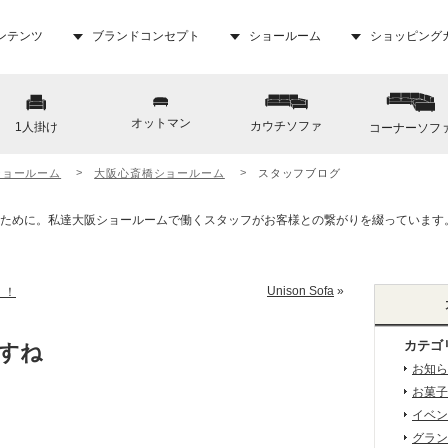
ンテンツ
ブランドコンセプト
ショールーム
ショッピング
オットマン
カウチソファ
1人掛け
コーナーソフ
ショールーム
大阪心斎橋ショールーム
スタッフブログ
Unison Sofa
»
！！
カテゴ
すね
お知ら
お菓子
イベン
グラン