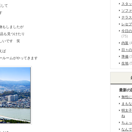
スタッ
返して
ソファ
す
テラス
レセプ
物もしましたが
今日の
商品も見つけたり
(75)
しいです 笑
内装
(
日々の
えば
準備
(3
ールームがやってきます
生地
(
最新の
無性に
まもな
明太子
ね
ちょっ
なんで