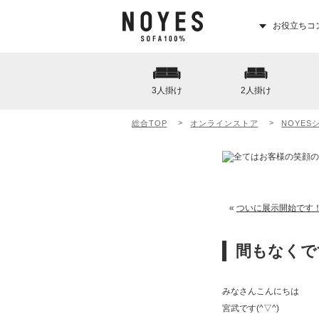
お役立ちコ
3人掛け
2人掛け
総合TOP
オンラインストア
NOYES
«
ついに展示開始です
間もなくで
みなさんこんにちは
宮武です(^▽^)