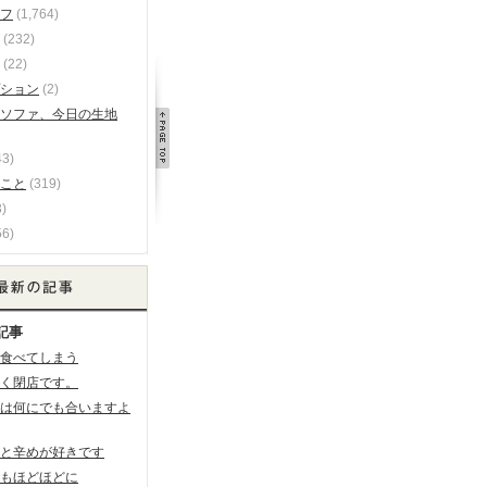
フ
(1,764)
(232)
(22)
ション
(2)
ソファ、今日の生地
43)
こと
(319)
)
56)
記事
食べてしまう
く閉店です。
は何にでも合いますよ
と辛めが好きです
もほどほどに