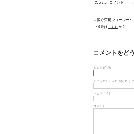
RSS 2.0
|
コメント
|
トラ
大阪心斎橋ショールーム
ご登録は
こちら
から
コメントをど
お名前 (必須)
メールアドレス (公開されません
ウェブサイト
コメント