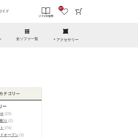
37
ガイド
全ソファ一覧
ァ
＊アクセサリー
リー
せ
(10)
配り
(2)
ト
(74)
ドオープン
(2)