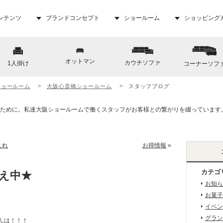
ンテンツ
ブランドコンセプト
ショールーム
ショッピング
オットマン
カウチソファ
1人掛け
コーナーソフ
ショールーム
大阪心斎橋ショールーム
スタッフブログ
これ
お得情報
»
カテゴ
え中★
お知ら
お菓子
イベン
グラン
んは！！！