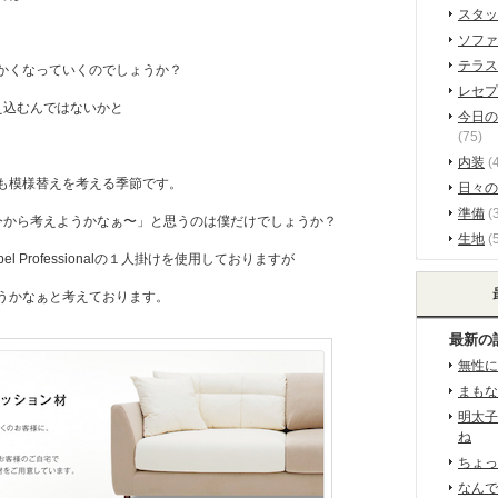
スタッ
。
ソファ
テラス
かくなっていくのでしょうか？
レセプ
え込むんではないかと
今日の
(75)
内装
(
も模様替えを考える季節です。
日々の
準備
(3
今から考えようかなぁ〜」と思うのは僕だけでしょうか？
生地
(
el Professionalの１人掛けを使用しておりますが
うかなぁと考えております。
最新の
無性に
まもな
明太子
ね
ちょっ
なんで