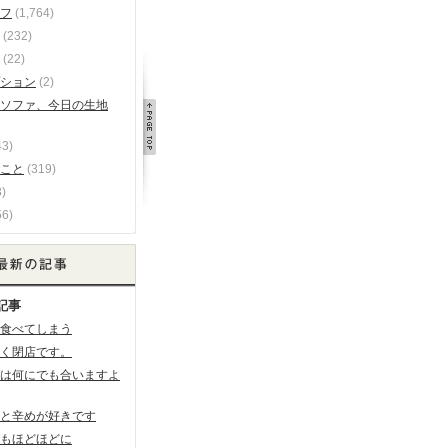
フ
(1,764)
(232)
(22)
ション
(2)
ソファ、今日の生地
43)
こと
(319)
)
56)
記事
食べてしまう
く閉店です。
は何にでも合いますよ
と辛めが好きです
もほどほどに