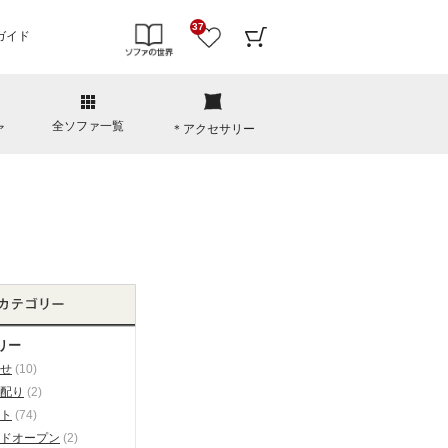
37
ガイド
全ソファ一覧
ァ
＊アクセサリー
リー
せ
(10)
配り
(2)
ト
(74)
ドオープン
(2)