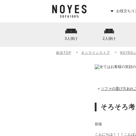
お役立ちコ
3人掛け
2人掛け
総合TOP
オンラインストア
NOYES
«
ソファの選び方あれ
そろそろ考
皆様
こんにちは！！！こんば