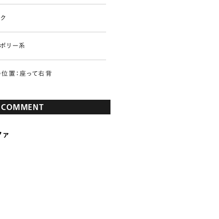
ーク
イボリー系
の位置：座って右背
COMMENT
ファ
い