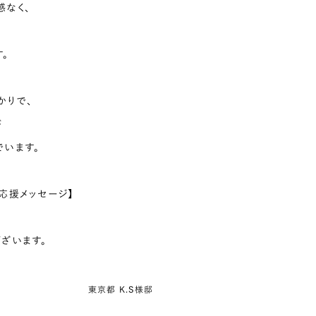
感なく、
。
かりで、
が
でいます。
応援メッセージ】
ざいます。
東京都 K.S様邸