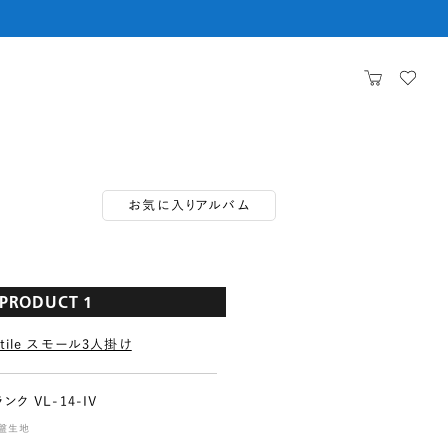
お気に入り
アルバム
PRODUCT 1
rtile スモール3人掛け
ランク VL-14-IV
盤生地