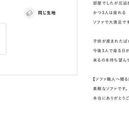
部屋でしたが圧迫
かつ3人は座れる
同じ生地
ソファで大満足です
け
子供が産まれたば
今後3人で座る日
来るのを待ち望ん
【ソファ職人へ贈る
素敵なソファです。
本当にありがとうご