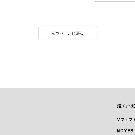
元のページに戻る
読む・
ソファマ
NOYES 