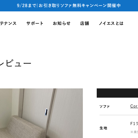
9/28まで|お引き取りソファ無料キャンペーン開催中
テナンス
サポート
お知らせ
店舗
ノイエスとは
トレビュー
Co
ソファ
F1
生地
※廃