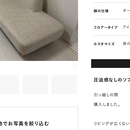
オ
脚の仕様
ア
フロアータイプ
背
カスタマイズ
圧迫感なしのソ
引っ越しの際
購入しました。
地で
お写真を絞り込む
リビングが広くな