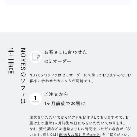
背クッション部
素材
パーシャルウッド（表面=メラミンシート 中材=集成
3層構造
材)
低層部
26kg/m3 ラバーウレタン
カラー
オーク/ウォールナット/ミディアムグレー
中層部
20kg/m3 汎用ウレタン
サイズ
高さ 65mm
横幅 272mm
表層部
樹脂綿
長さ 400mm
厚さ 15mm
手工芸品
NOYESのソファは
お客さまに合わせた
座クッション部
個数
2個
セミオーダー
5層構造
付属クッション
低層部1
70kg/m3 チップウレタン
NOYESのソファはセミオーダーにて承っておりますので、お
客様に合わせたカスタムが可能です。
低層部2
100kg/m3 チップウレタン
素材
羽毛+ウレタンスティック(7:3)
中層部
40kg/m3 ラバーウレタン
サイズ
440×440 mm
ご注文から
表層部1
30kg/m3 ラバーウレタン
個数
3個
1ヶ月前後でお届け
表層部2
樹脂綿
注⽂をいただいてからソファをお作りしておりますので、お
届けまで通常1ヶ月前後お⽇にちをいただいております。
なお、繁忙期などは通常よりもお時間をいただく場合がござ
います。詳しくは「
配送＆お届け日チェック
」をご覧ください。