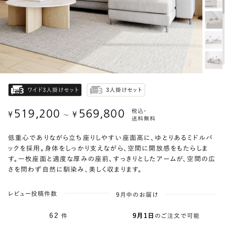
ワイド3人掛けセット
3人掛けセット
519,200
569,800
税込・
¥
¥
〜
送料無料
低重心でありながら立ち座りしやすい座面高に、ゆとりあるミドルバ
ックを採用。身体をしっかり支えながら、空間に開放感をもたらしま
す。一枚座面と適度な厚みの座前、すっきりとしたアームが、空間の広
さを問わず自然に馴染み、美しく収まります。
レビュー投稿件数
9月中のお届け
62
件
9月1日
のご注文で可能