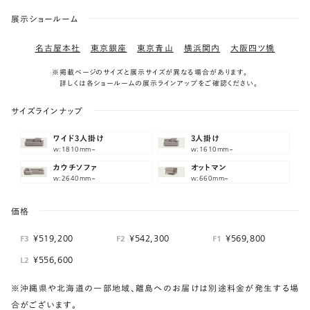
展示ショールーム
名古屋本社
東京銀座
東京青山
横浜関内
大阪四ツ橋
※掲載ページのサイズと展示サイズが異なる場合があります。
詳しくは各ショールームの展示ラインアップをご確認ください。
サイズラインナップ
ワイド3人掛け
3人掛け
w:1810mm~
w:1610mm~
カウチソファ
オットマン
w:2640mm~
w:660mm~
価格
¥519,200
¥542,300
¥569,800
F3
F2
F1
¥556,600
L2
※沖縄県や北海道の一部地域、離島へのお届けは別途料金が発生する場
合がございます。