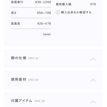
座面奥行
630~1260
最低搬入幅
570
搬入出来るか確認する
高さ
650~700
座面高
420~470
(mm)
脚の仕様
SPEC 02
素材
パーシャルウッド仕様（表面=メラミンシート/中材=集
成材）/スチール（サテン塗装）
カラー
オーク/ウォールナット/ミディアムグレー/グレー(スチ
使用素材
SPEC 03
ール脚)
基礎
木枠フレーム（カポール材）/合板（F☆☆☆☆）Sバネ ウレタン
高さ
80/130mm
フォーム/樹脂綿
付属アイテム
SPEC 04
付属品
保護シート
アームテーブル