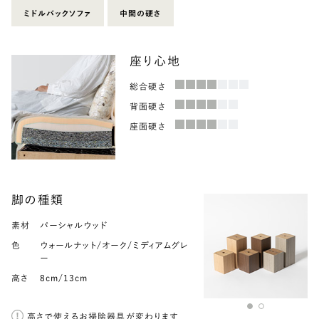
ミドルバックソファ
中間の硬さ
座り心地
総合硬さ
背面硬さ
座面硬さ
脚の種類
素材
素材
パーシャルウッド
スチール
色
色
ウォールナット/オーク/ミディアムグレ
グレー
ー
高さ
8cm/13cm
高さ
8cm/13cm
高さで使えるお掃除器具が変わります