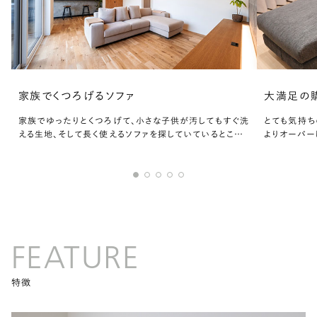
家族でくつろげるソファ
大満足の
家族でゆったりとくつろげて、小さな子供が汚してもすぐ洗
とても気持ち
える生地、そして長く使えるソファを探していているところ、
よりオーバー
こちらのソファに辿り着きました。ソファの種類や生地や高
い物でした。
さなど細かく選択できるので、どれがいいか悩みましたが、
LINEで担当してい
FEATURE
特徴