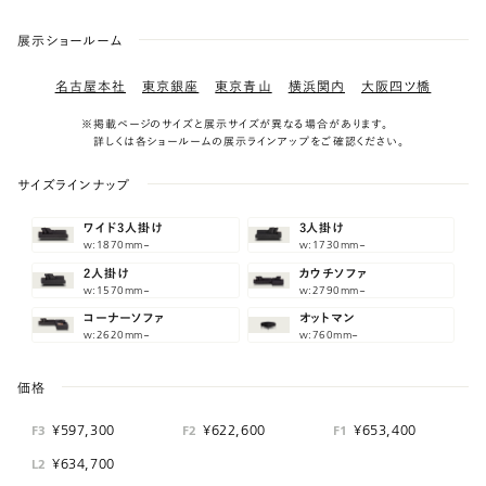
展示ショールーム
名古屋本社
東京銀座
東京青山
横浜関内
大阪四ツ橋
※掲載ページのサイズと展示サイズが異なる場合があります。
詳しくは各ショールームの展示ラインアップをご確認ください。
サイズラインナップ
ワイド3人掛け
3人掛け
w:1870mm~
w:1730mm~
2人掛け
カウチソファ
w:1570mm~
w:2790mm~
コーナーソファ
オットマン
w:2620mm~
w:760mm~
価格
¥597,300
¥622,600
¥653,400
F3
F2
F1
¥634,700
L2