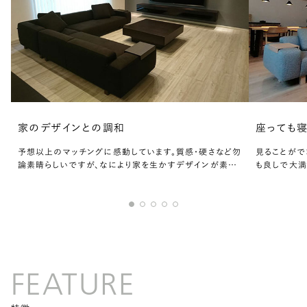
家のデザインとの調和
座っても
予想以上のマッチングに感動しています。質感・硬さなど勿
見ることがで
論素晴らしいですが、なにより家を生かすデザインが素晴
も良しで大満
らしいです。質感・硬さなど勿論素晴らしいですが、
ります。
FEATURE