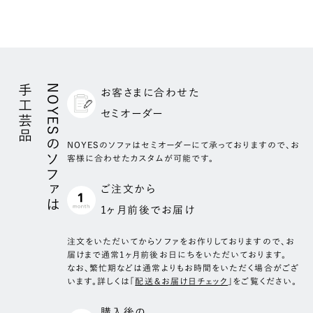
材)
低層部
25kg/m3高密度ウレタン
カラー
オーク/ウォールナット/ミディアムグレー
中層部
25kg/m3高密度ウレタン
サイズ
高さ 65mm
横幅 272mm
表層部
樹脂綿
長さ 400mm
厚さ 15mm
手工芸品
NOYESのソファは
お客さまに合わせた
座クッション部
個数
2個
セミオーダー
4層構造
付属クッション
低層部
70kg/m3のチップウレタン
NOYESのソファはセミオーダーにて承っておりますので、お
客様に合わせたカスタムが可能です。
中層部
37kg/m3のハードタイプ高密度ウレタン
素材
羽毛
表層部
25kg/m3のハードタイプウレタン
サイズ
500×500 mm
ご注文から
表層
樹脂綿
個数
4個
1ヶ月前後でお届け
注⽂をいただいてからソファをお作りしておりますので、お
届けまで通常1ヶ月前後お⽇にちをいただいております。
なお、繁忙期などは通常よりもお時間をいただく場合がござ
います。詳しくは「
配送＆お届け日チェック
」をご覧ください。
購入後の