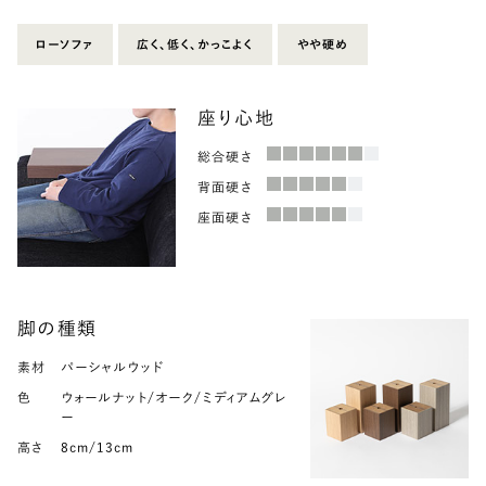
ローソファ
広く、低く、かっこよく
やや硬め
座り心地
総合硬さ
背面硬さ
座面硬さ
脚の種類
素材
素材
パーシャルウッド
スチール
色
色
ウォールナット/オーク/ミディアムグレ
グレー
ー
高さ
13cm
高さ
8cm/13cm