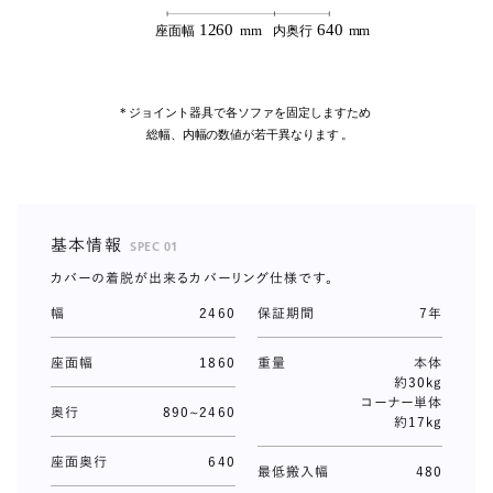
基本情報
SPEC 01
カバーの着脱が出来るカバーリング仕様です。
幅
2460
保証期間
7年
座面幅
1860
重量
本体
約30kg
コーナー単体
奥行
890~2460
約17kg
座面奥行
640
最低搬入幅
480