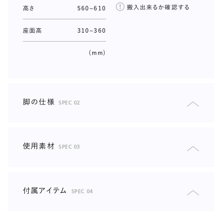
搬入出来るか確認する
高さ
560~610
座面高
310~360
(mm)
脚の仕様
SPEC 02
素材
パーシャルウッド仕様（表面=メラミンシート/中材=集
成材）/スチール（サテン塗装）
カラー
オーク/ウォールナット/ミディアムグレー/グレー(スチ
使用素材
SPEC 03
ール脚)
基礎
木枠フレーム（カポール材）/合板（F☆☆☆☆）ウレタンフォー
高さ
80/130mm
ム/Sバネ/樹脂綿
付属アイテム
SPEC 04
付属品
保護シート
アームテーブル
背クッション部
素材
パーシャルウッド（表面=メラミンシート 中材=集成
3層構造