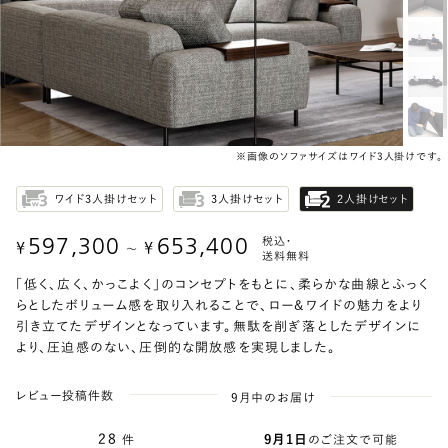
※画像のソファサイズはワイド3人掛けです。
ワイド3人掛けセット
3人掛けセット
2人掛けセット
597,300
653,400
税込・
¥
¥
〜
送料無料
「低く、広く、かっこよく」のコンセプトをもとに、柔らかな曲線とふっく
らとしたボリューム感を取り入れることで、ロー＆ワイドの魅力をより
引き立てたデザインとなっています。無駄を削ぎ落としたデザインに
より、圧迫感のない、圧倒的な開放感を実現しました。
レビュー投稿件数
9月中のお届け
28
件
9月1日
のご注文で可能