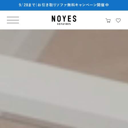
9/28まで|お引き取りソファ無料キャンペーン開催中