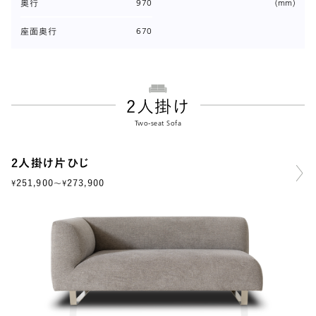
970
(mm)
奥行
670
座面奥行
2人掛け
Two-seat Sofa
2人掛け片ひじ
251,900
273,900
¥
〜
¥