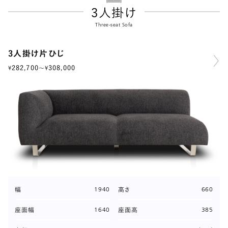
3人掛け
Three-seat Sofa
3人掛け片ひじ
282,700
308,000
¥
〜
¥
1940
660
幅
高さ
1640
385
座面幅
座面高