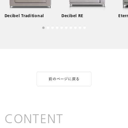
Decibel Traditional
Decibel RE
Eter
前のページに戻る
CONTENT