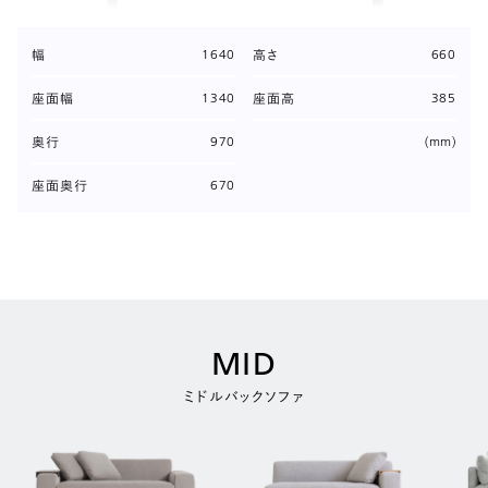
1640
660
幅
高さ
1340
385
座面幅
座面高
970
(mm)
奥行
670
座面奥行
MID
ミドルバックソファ