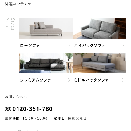
関連コンテンツ
S
o
f
a
S
t
y
l
e
s
ローソファ
ハイバックソファ
プレミアムソファ
ミドルバックソファ
お問い合わせ
0120-351-780
受付時間
11:00〜18:00
定休日
毎週火曜日